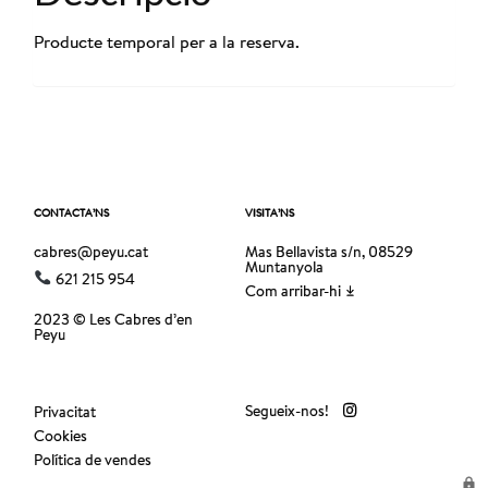
Producte temporal per a la reserva.
CONTACTA’NS
VISITA’NS
cabres@peyu.cat
Mas Bellavista s/n, 08529
Muntanyola
621 215 954
Com arribar-hi
2023 © Les Cabres d’en
Peyu
Segueix-nos!
Privacitat
Cookies
Política de vendes
lock