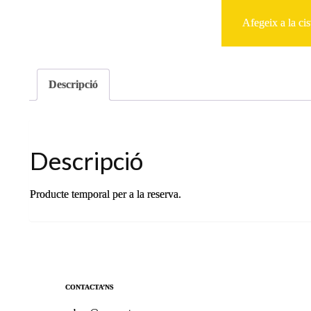
de
Reserva
Afegeix a la cis
Cabres
09-
11-
2025
-
Descripció
10:00
Descripció
Producte temporal per a la reserva.
CONTACTA’NS