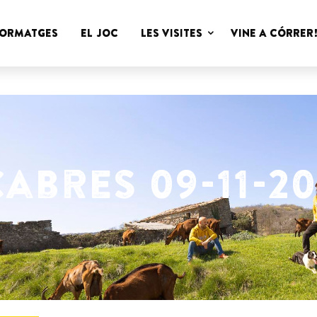
Cabres
FORMATGES
EL JOC
LES VISITES
VINE A CÓRRER
Peyu
abres 09-11-20