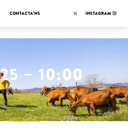
 d'en
!
CONTACTA’NS
INSTAGRAM
25 – 10:00
80,00
€