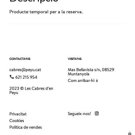
Producte temporal per a la reserva.
CONTACTA’NS
VISITA’NS
cabres@peyu.cat
Mas Bellavista s/n, 08529
Muntanyola
621 215 954
Com arribar-hi
2023 © Les Cabres d’en
Peyu
Segueix-nos!
Privacitat
Cookies
Política de vendes
lock