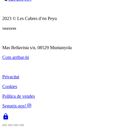
2023 © Les Cabres d’en Peyu
VISITA’NS
Mas Bellavista s/n, 08529 Muntanyola
Com arribar-hi
Privacitat
Cookies
Política de vendes
Segueix-nos!
lock