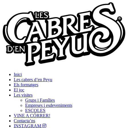
Skip
Passió per les Cabres i el Formatge
to
Les Cabres d'en Peyu
content
Inici
Les cabres d’en Peyu
Els formatges
El joc
Les visites
Grups i Famílies
Empreses i esdeveniments
ESCOLES
VINE A CÓRRER!
Contacta’ns
INSTAGRAM