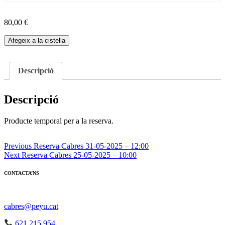
80,00
€
quantitat
Afegeix a la cistella
de
Reserva
Cabres
Descripció
08-
06-
2025
Descripció
-
12:00
Producte temporal per a la reserva.
Navegació
Previous
Reserva Cabres 31-05-2025 – 12:00
Next
Reserva Cabres 25-05-2025 – 10:00
d'entrades
CONTACTA’NS
cabres@peyu.cat
621 215 954