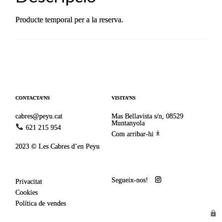
Producte temporal per a la reserva.
CONTACTA’NS
VISITA’NS
cabres@peyu.cat
Mas Bellavista s/n, 08529
Muntanyola
621 215 954
Com arribar-hi
2023 © Les Cabres d’en Peyu
Segueix-nos!
Privacitat
Cookies
Política de vendes
lock