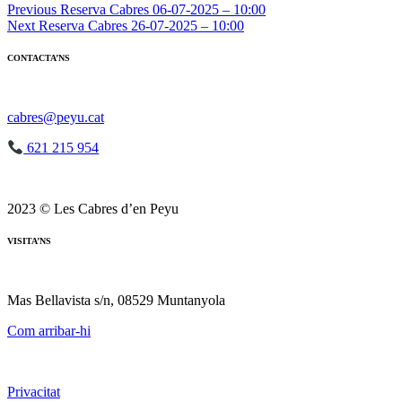
Navegació
Previous
Reserva Cabres 06-07-2025 – 10:00
Next
Reserva Cabres 26-07-2025 – 10:00
d'entrades
CONTACTA’NS
cabres@peyu.cat
621 215 954
2023 © Les Cabres d’en Peyu
VISITA’NS
Mas Bellavista s/n, 08529 Muntanyola
Com arribar-hi
Privacitat