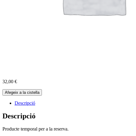
32,00
€
quantitat
Afegeix a la cistella
de
Reserva
Descripció
Cabres
06-
Descripció
07-
2025
Producte temporal per a la reserva.
-
10:00