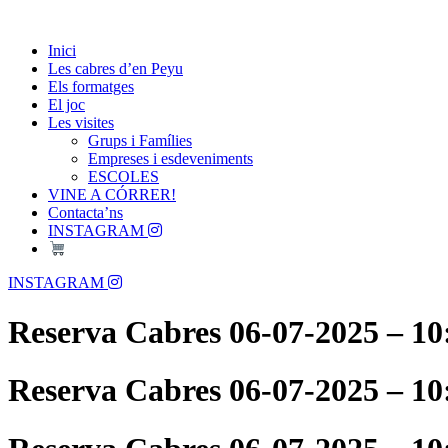
Skip
Passió per les Cabres i el Formatge
to
Les Cabres d'en Peyu
Inici
content
Les cabres d’en Peyu
Els formatges
El joc
Les visites
Grups i Famílies
Empreses i esdeveniments
ESCOLES
VINE A CÓRRER!
Contacta’ns
INSTAGRAM
Menu
INSTAGRAM
Reserva Cabres 06-07-2025 – 10
Reserva Cabres 06-07-2025 – 10