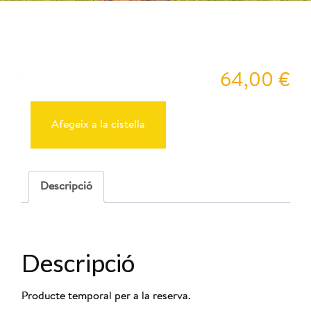
Peyu
64,00
€
quantitat
de
Reserva
Afegeix a la cistella
Cabres
06-
07-
2025
-
Descripció
10:00
Descripció
Producte temporal per a la reserva.