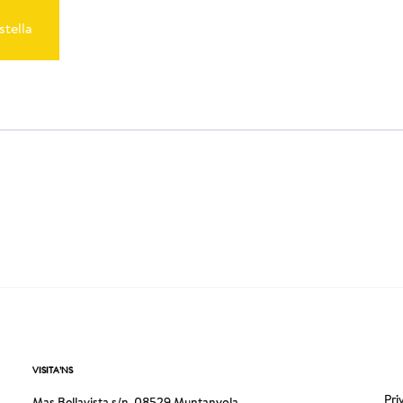
stella
VISITA’NS
Pri