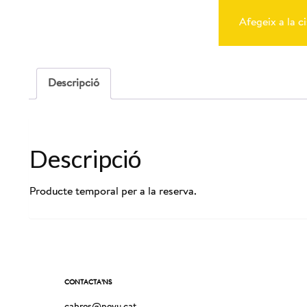
de
Reserva
Afegeix a la ci
Cabres
04-
05-
2025
-
Descripció
12:00
Descripció
Producte temporal per a la reserva.
CONTACTA’NS