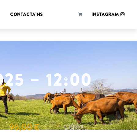
 d'en
!
CONTACTA’NS
INSTAGRAM
25 – 12:00
96,00
€