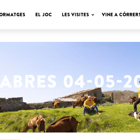
Cabres
FORMATGES
EL JOC
LES VISITES
VINE A CÓRRER
Peyu
abres 04-05-20