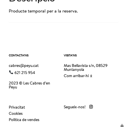
Producte temporal per a la reserva.
CONTACTA’NS
VISITA’NS
cabres@peyu.cat
Mas Bellavista s/n, 08529
Muntanyola
621 215 954
Com arribar-hi
2023 © Les Cabres d’en
Peyu
Segueix-nos!
Privacitat
Cookies
Política de vendes
lock