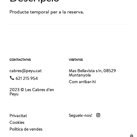
Producte temporal per a la reserva.
CONTACTA’NS
VISITA’NS
cabres@peyu.cat
Mas Bellavista s/n, 08529
Muntanyola
621 215 954
Com arribar-hi
2023 © Les Cabres d’en
Peyu
Segueix-nos!
Privacitat
Cookies
Política de vendes
lock