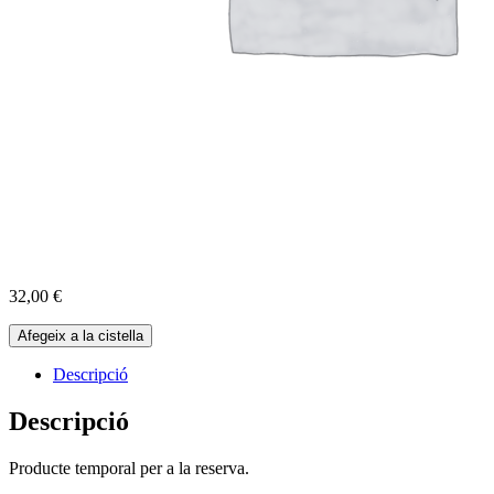
32,00
€
quantitat
Afegeix a la cistella
de
Reserva
Descripció
Cabres
03-
Descripció
05-
2025
Producte temporal per a la reserva.
-
10:00