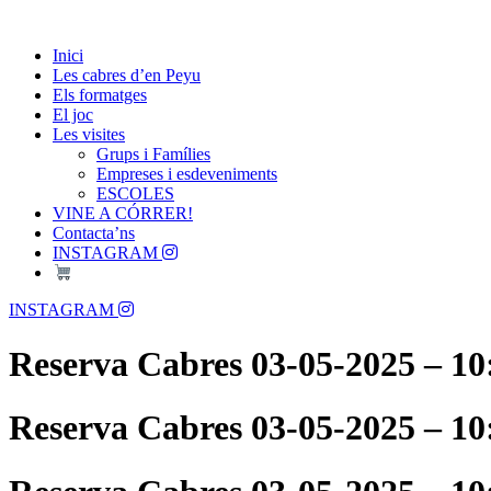
Skip
Passió per les Cabres i el Formatge
to
Les Cabres d'en Peyu
Inici
content
Les cabres d’en Peyu
Els formatges
El joc
Les visites
Grups i Famílies
Empreses i esdeveniments
ESCOLES
VINE A CÓRRER!
Contacta’ns
INSTAGRAM
Menu
INSTAGRAM
Reserva Cabres 03-05-2025 – 10
Reserva Cabres 03-05-2025 – 10