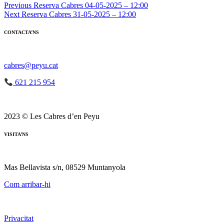
Navegació
Previous
Reserva Cabres 04-05-2025 – 12:00
Next
Reserva Cabres 31-05-2025 – 12:00
d'entrades
CONTACTA’NS
cabres@peyu.cat
621 215 954
2023 © Les Cabres d’en Peyu
VISITA’NS
Mas Bellavista s/n, 08529 Muntanyola
Com arribar-hi
Privacitat