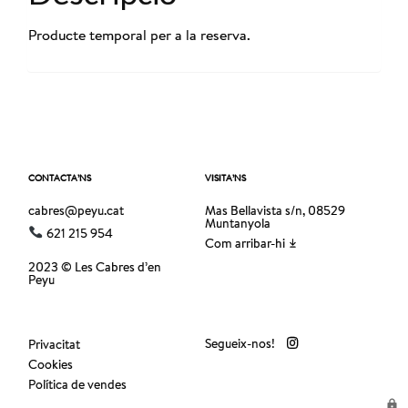
Producte temporal per a la reserva.
CONTACTA’NS
VISITA’NS
cabres@peyu.cat
Mas Bellavista s/n, 08529
Muntanyola
621 215 954
Com arribar-hi
2023 © Les Cabres d’en
Peyu
Segueix-nos!
Privacitat
Cookies
Política de vendes
lock