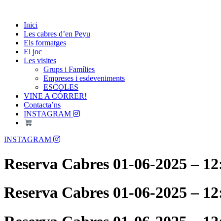
Skip
Passió per les Cabres i el Formatge
to
Les Cabres d'en Peyu
Inici
content
Les cabres d’en Peyu
Els formatges
El joc
Les visites
Grups i Famílies
Empreses i esdeveniments
ESCOLES
VINE A CÓRRER!
Contacta’ns
INSTAGRAM
Menu
INSTAGRAM
Reserva Cabres 01-06-2025 – 12
Reserva Cabres 01-06-2025 – 12