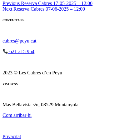
Navegació
Previous
Reserva Cabres 17-05-2025 – 12:00
Next
Reserva Cabres 07-06-2025 – 12:00
d'entrades
CONTACTA’NS
cabres@peyu.cat
621 215 954
2023 © Les Cabres d’en Peyu
VISITA’NS
Mas Bellavista s/n, 08529 Muntanyola
Com arribar-hi
Privacitat