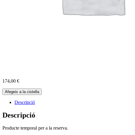
174,00
€
quantitat
Afegeix a la cistella
de
Reserva
Descripció
Cabres
01-
Descripció
06-
2025
Producte temporal per a la reserva.
-
12:00