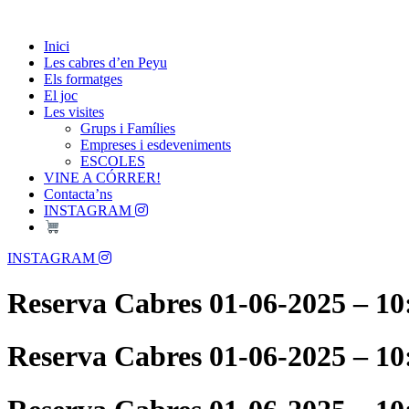
Skip
Passió per les Cabres i el Formatge
to
Les Cabres d'en Peyu
Inici
content
Les cabres d’en Peyu
Els formatges
El joc
Les visites
Grups i Famílies
Empreses i esdeveniments
ESCOLES
VINE A CÓRRER!
Contacta’ns
INSTAGRAM
Menu
INSTAGRAM
Reserva Cabres 01-06-2025 – 10
Reserva Cabres 01-06-2025 – 10