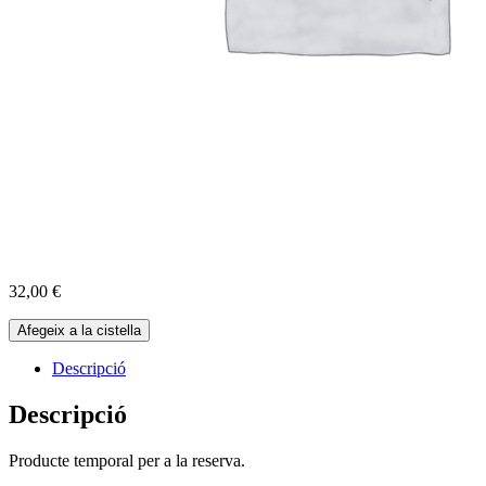
32,00
€
quantitat
Afegeix a la cistella
de
Reserva
Descripció
Cabres
01-
Descripció
06-
2025
Producte temporal per a la reserva.
-
10:00