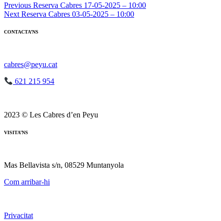
Navegació
Previous
Reserva Cabres 17-05-2025 – 10:00
Next
Reserva Cabres 03-05-2025 – 10:00
d'entrades
CONTACTA’NS
cabres@peyu.cat
621 215 954
2023 © Les Cabres d’en Peyu
VISITA’NS
Mas Bellavista s/n, 08529 Muntanyola
Com arribar-hi
Privacitat